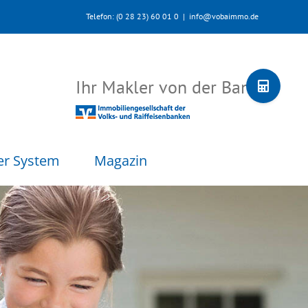
Telefon: (0 28 23) 60 01 0
|
info@vobaimmo.de
Toggle
Ihr Makler von der Bank
Sliding
Bar
Area
er System
Magazin