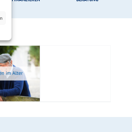
en
lie privat
rkaufen
atgeber