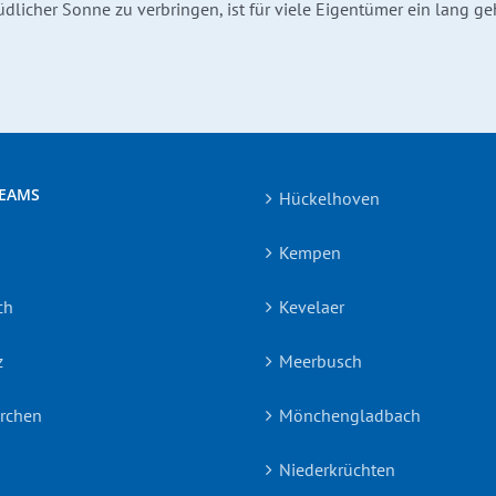
licher Sonne zu verbringen, ist für viele Eigentümer ein lang ge
TEAMS
Hückelhoven
Kempen
ch
Kevelaer
z
Meerbusch
irchen
Mönchengladbach
Niederkrüchten