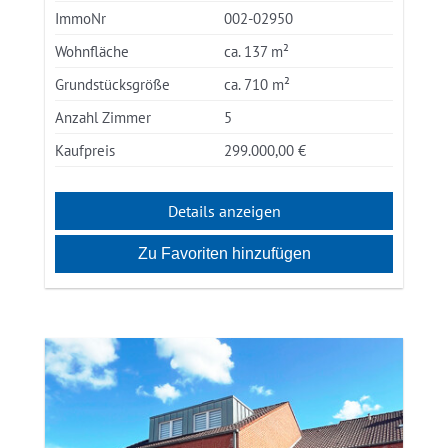
ImmoNr
002-02950
Wohnfläche
ca. 137 m²
Grundstücksgröße
ca. 710 m²
Anzahl Zimmer
5
Kaufpreis
299.000,00 €
Details anzeigen
Zu Favoriten hinzufügen