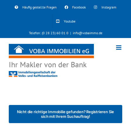
Skip
Häufig gestellte Fragen
Facebook
Instagram
to
content
Youtube
Telefon: (0 28 23) 60 01 0
|
info@vobaimmo.de
Ihr Makler von der Bank
Nicht die richtige Immobilie gefunden? Registrieren Sie
sich mit Ihrem Suchauftrag!