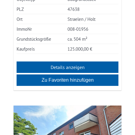
PLZ
47638
Ort
Straelen / Holt
ImmoNr
008-01956
Grundstücksgröße
ca. 504 m²
Kaufpreis
125.000,00 €
Details anzeigen
Zu Favoriten hinzufügen