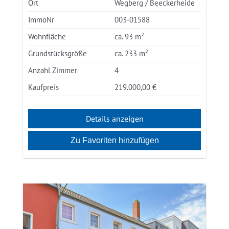
Ort
Wegberg / Beeckerheide
ImmoNr
003-01588
Wohnfläche
ca. 93 m²
Grundstücksgröße
ca. 233 m²
Anzahl Zimmer
4
Kaufpreis
219.000,00 €
Details anzeigen
Zu Favoriten hinzufügen