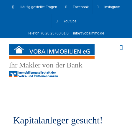
Skip
Häufig gestellte Fragen
Facebook
Instagram
to
content
Youtube
Telefon: (0 28 23) 60 01 0
|
info@vobaimmo.de
Ihr Makler von der Bank
Kapitalanleger gesucht!