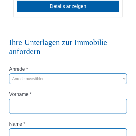
Details anzeigen
Ihre Unterlagen zur Immobilie
anfordern
Pflichtfeld
Anrede
*
Pflichtfeld
Vorname
*
Pflichtfeld
Name
*