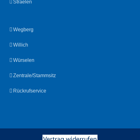
Straelen
Wegberg
Willich
Würselen
Zentrale/Stammsitz
Rückrufservice