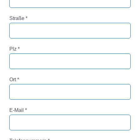
Pflichtfeld
Straße
*
Pflichtfeld
Plz
*
Pflichtfeld
Ort
*
Pflichtfeld
E-Mail
*