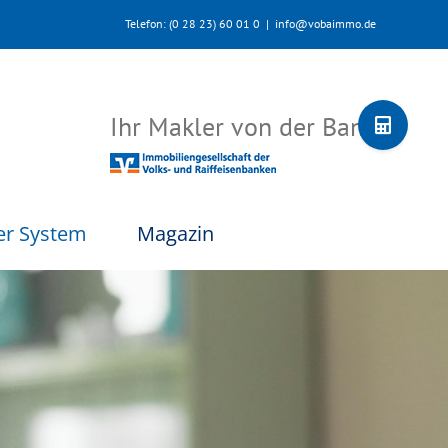
Telefon: (0 28 23) 60 01 0
|
info@vobaimmo.de
Toggle
Ihr Makler von der Bank
Sliding
Bar
Area
er System
Magazin