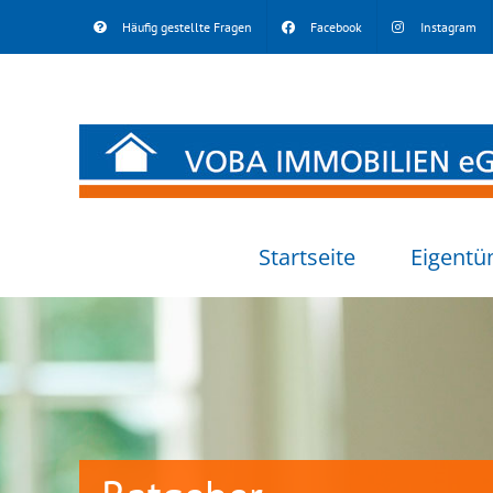
Skip
Häufig gestellte Fragen
Facebook
Instagram
to
content
Startseite
Eigentü