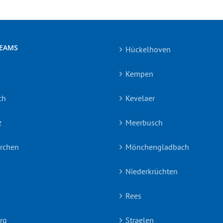
TEAMS
Hückelhoven
Kempen
ch
Kevelaer
z
Meerbusch
irchen
Mönchengladbach
Niederkrüchten
Rees
rg
Straelen