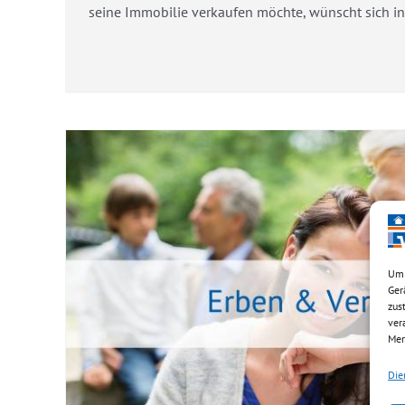
seine Immobilie verkaufen möchte, wünscht sich in d
Um 
Ger
Wohnen im A
zus
ver
Ratgeber
Mer
Die