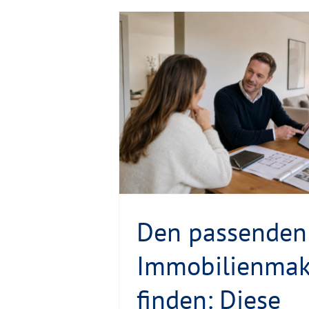
obilienmakler
Baue
le sprechen für
pass
ät
o
Den passenden
Immobilienmak
finden: Diese