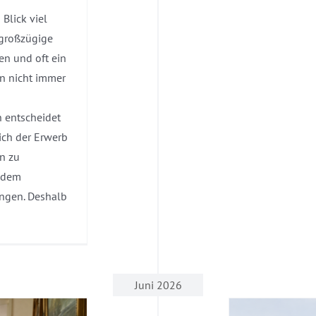
Blick viel
 großzügige
en und oft ein
n nicht immer
 entscheidet
sich der Erwerb
n zu
h dem
ngen. Deshalb
Juni 2026