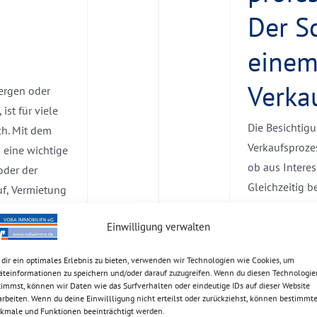
Der S
einem
Verka
ergen oder
ist für viele
Die Besichtig
h. Mit dem
Verkaufsprozes
 eine wichtige
ob aus Interes
oder der
Gleichzeitig b
f, Vermietung
Termine, stän
st, hängt von
präsentationsf
Einwilligung verwalten
iellen
Abläufe, eine
dir ein optimales Erlebnis zu bieten, verwenden wir Technologien wie Cookies, um
professionelle
äteinformationen zu speichern und/oder darauf zuzugreifen. Wenn du diesen Technologie
Besichtigungen
timmst, können wir Daten wie das Surfverhalten oder eindeutige IDs auf dieser Website
arbeiten. Wenn du deine Einwillligung nicht erteilst oder zurückziehst, können bestimmt
bessere Verkau
kmale und Funktionen beeinträchtigt werden.