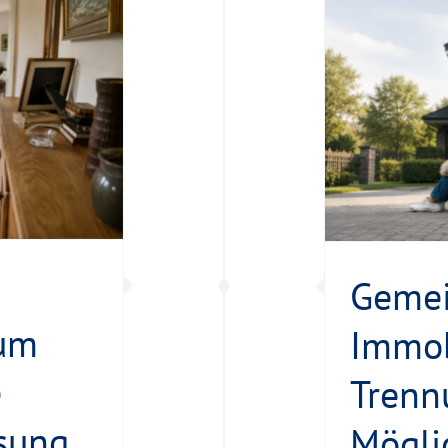
meinsame Immobilie nach der
ennung: Welche Möglichkeiten
unverheiratete Paare haben
Vobaimmo
Geme
rum
Immob
e
Trenn
sung
Mögli