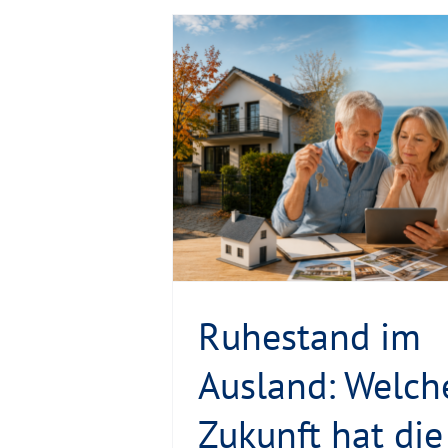
land: Welche
Immobilie in
pro
and?
z
o
Ruhestand im
Ausland: Welch
Zukunft hat die