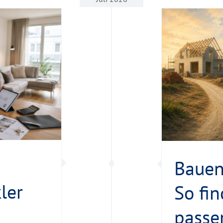
n oder kaufen? So finden Sie den
enden Weg zum eigenen Zuhause
Vobaimmo
Bauen
ler
So fi
passe