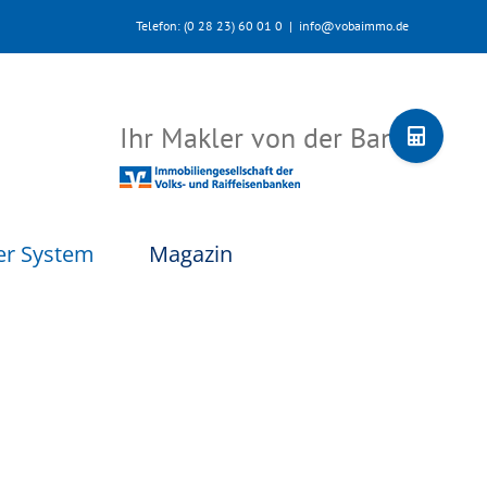
Telefon: (0 28 23) 60 01 0
|
info@vobaimmo.de
Toggle
Ihr Makler von der Bank
Sliding
Bar
Area
er System
Magazin