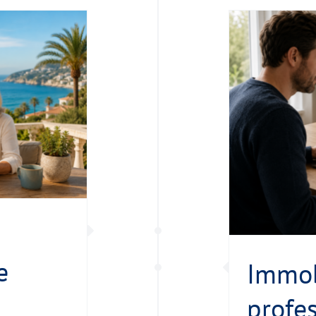
Immobilienbesichtigungen
fessionell steuern: Der Schlüssel
u einem erfolgreichen Verkauf
Vobaimmo
e
Immob
profes