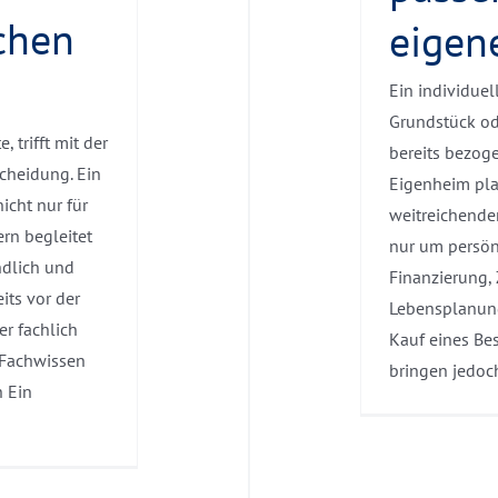
chen
eigen
Ein individue
Grundstück od
 trifft mit der
bereits bezog
cheidung. Ein
Eigenheim plan
icht nur für
weitreichende
ern begleitet
nur um persön
ndlich und
Finanzierung, 
eits vor der
Lebensplanung
r fachlich
Kauf eines Be
 Fachwissen
bringen jedoch 
h Ein