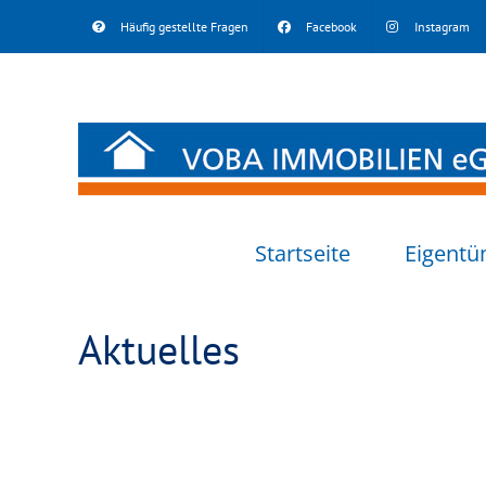
Skip
Häufig gestellte Fragen
Facebook
Instagram
to
content
Startseite
Eigentü
Aktuelles