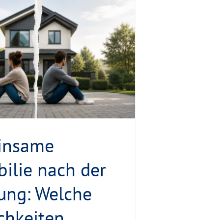
insame
ilie nach der
ung: Welche
chkeiten