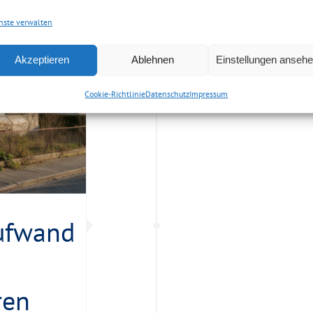
Strukturierte 
nste verwalten
Abläufe Eine [.
Akzeptieren
Ablehnen
Einstellungen anseh
Cookie-Richtlinie
Datenschutz
Impressum
ufwand
ren