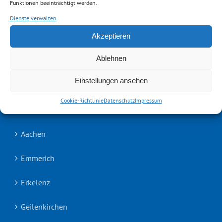
Funktionen beeinträchtigt werden.
Widerrufsrecht
Dienste verwalten
Akzeptieren
Vertrag widerrufen
Ablehnen
Cookie-Richtlinie (EU)
Einstellungen ansehen
Cookie-Richtlinie
Datenschutz
Impressum
UNSERE TEAMS
Aachen
Emmerich
Erkelenz
Geilenkirchen