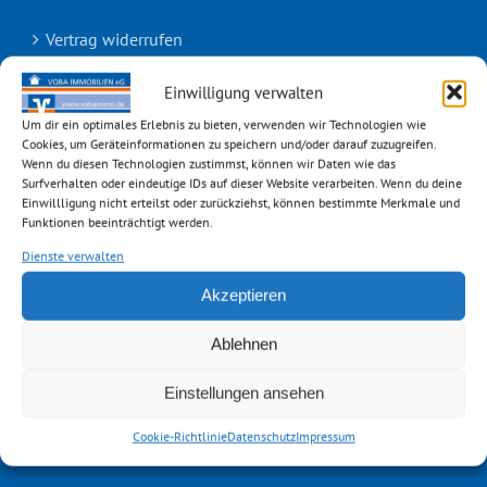
Vertrag widerrufen
Cookie-Richtlinie (EU)
Einwilligung verwalten
Um dir ein optimales Erlebnis zu bieten, verwenden wir Technologien wie
Cookies, um Geräteinformationen zu speichern und/oder darauf zuzugreifen.
Wenn du diesen Technologien zustimmst, können wir Daten wie das
Surfverhalten oder eindeutige IDs auf dieser Website verarbeiten. Wenn du deine
UNSERE TEAMS
Einwillligung nicht erteilst oder zurückziehst, können bestimmte Merkmale und
Funktionen beeinträchtigt werden.
Aachen
Dienste verwalten
Emmerich
Akzeptieren
Ablehnen
Erkelenz
Einstellungen ansehen
Geilenkirchen
Cookie-Richtlinie
Datenschutz
Impressum
Geldern