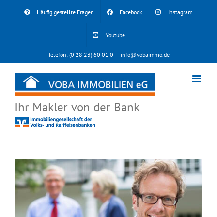
Skip
Häufig gestellte Fragen
Facebook
Instagram
to
content
Youtube
Telefon: (0 28 23) 60 01 0
|
info@vobaimmo.de
Ihr Makler von der Bank