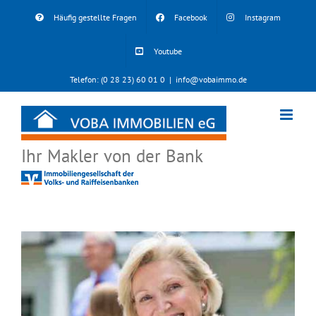
Skip
Häufig gestellte Fragen
Facebook
Instagram
to
content
Youtube
Telefon: (0 28 23) 60 01 0
|
info@vobaimmo.de
Ihr Makler von der Bank