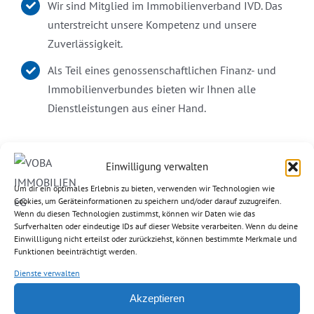
Wir sind Mitglied im Immobilienverband IVD. Das
unterstreicht unsere Kompetenz und unsere
Zuverlässigkeit.
Als Teil eines genossenschaftlichen Finanz- und
Immobilienverbundes bieten wir Ihnen alle
Dienstleistungen aus einer Hand.
Haben wir Sie überzeugt? Dann vereinbaren Sie am
Einwilligung verwalten
besten direkt einen Termin für ein kostenloses und
Um dir ein optimales Erlebnis zu bieten, verwenden wir Technologien wie
Cookies, um Geräteinformationen zu speichern und/oder darauf zuzugreifen.
unverbindliches Erstgespräch.
Wenn du diesen Technologien zustimmst, können wir Daten wie das
Surfverhalten oder eindeutige IDs auf dieser Website verarbeiten. Wenn du deine
Einwillligung nicht erteilst oder zurückziehst, können bestimmte Merkmale und
Funktionen beeinträchtigt werden.
Jetzt Termin vereinbaren
Dienste verwalten
Akzeptieren