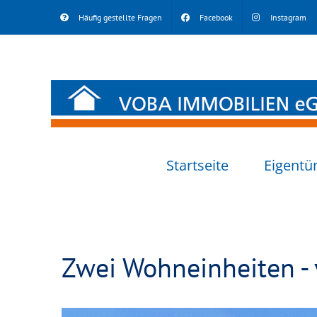
Skip
Häufig gestellte Fragen
Facebook
Instagram
to
content
Startseite
Eigentü
Zwei Wohneinheiten - 