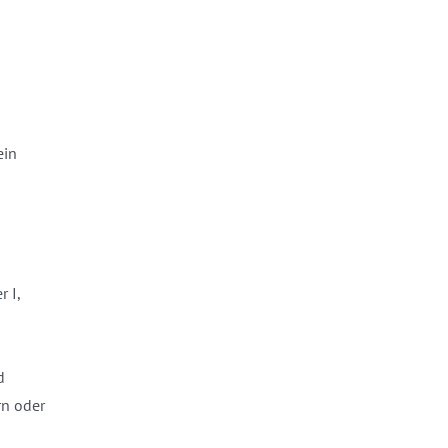
ein
 I,
d
rn oder