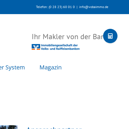
Telefon: (0 28 23) 60 01 0
|
info@vobaimmo.de
Toggle
Ihr Makler von der Bank
Sliding
Bar
Area
er System
Magazin