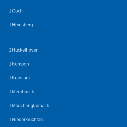
Goch
Heinsberg
Hückelhoven
Kempen
Kevelaer
Meerbusch
Mönchengladbach
Niederkrüchten