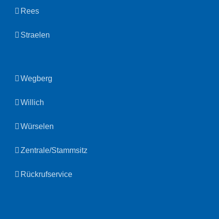
Rees
Straelen
Wegberg
Willich
Würselen
Zentrale/Stammsitz
Rückrufservice