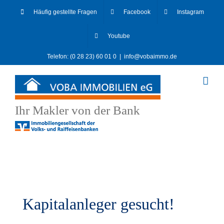
Skip
Häufig gestellte Fragen
Facebook
Instagram
to
content
Youtube
Telefon: (0 28 23) 60 01 0
|
info@vobaimmo.de
Ihr Makler von der Bank
Kapitalanleger gesucht!