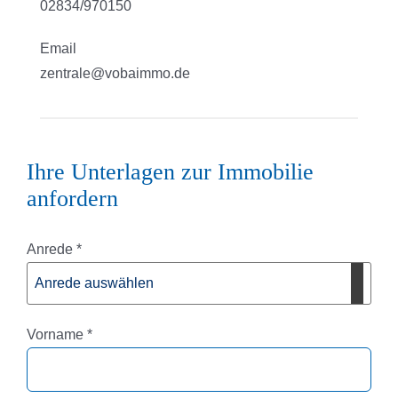
02834/970150
Email
zentrale@vobaimmo.de
Ihre Unterlagen zur Immobilie
anfordern
Pflichtfeld
Anrede
*
Pflichtfeld
Vorname
*