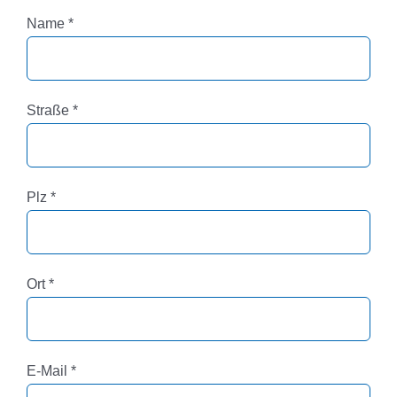
Pflichtfeld
Name
*
Pflichtfeld
Straße
*
Pflichtfeld
Plz
*
Pflichtfeld
Ort
*
Pflichtfeld
E-Mail
*