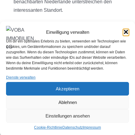
benachbarten Niederlande unterstreichen den
interessanten Standort.
Das Ursprungsbaujahr des Gebäudes ist nicht
Einwilligung verwalten
bekannt. Laut vorliegenden Unterlagen wurde das
Um dir ein optimales Erlebnis zu bieten, verwenden wir Technologien wie
Haus um 1996 in Wohn- und Teileigentum
Cookies, um Geräteinformationen zu speichern und/oder darauf
aufgeteilt. Die Angebotsfläche wird derzeit als
zuzugreifen. Wenn du diesen Technologien zustimmst, können wir Daten
wie das Surfverhalten oder eindeutige IDs auf dieser Website verarbeiten.
Post-Agentur genutzt. Der Eigentümer erzielt
Wenn du deine Einwillligung nicht erteilst oder zurückziehst, können
bestimmte Merkmale und Funktionen beeinträchtigt werden.
hierfür eine Jahresgrundmiete von ca. 12.000,00 €
(zzgl. MwSt. und zzgl. Nebenkosten).
Dienste verwalten
Akzeptieren
Die heutige Aufteilung der ebenerdigen
Ablehnen
Gewerbenutzfläche von ca. 216 m² ist wie folgt:
Einstellungen ansehen
Verkaufsraum, Aufenthaltsraum, Lager, Empore,
Cookie-Richtlinie
Datenschutz
Impressum
WC/Waschraum.