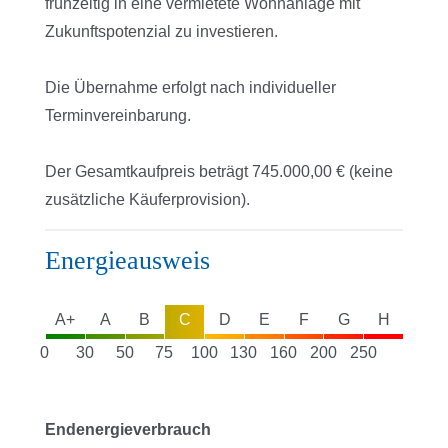
frühzeitig in eine vermietete Wohnanlage mit
Zukunftspotenzial zu investieren.
Die Übernahme erfolgt nach individueller
Terminvereinbarung.
Der Gesamtkaufpreis beträgt 745.000,00 € (keine
zusätzliche Käuferprovision).
Energieausweis
A+
A
B
C
D
E
F
G
H
0
30
50
75
100
130
160
200
250
Endenergieverbrauch