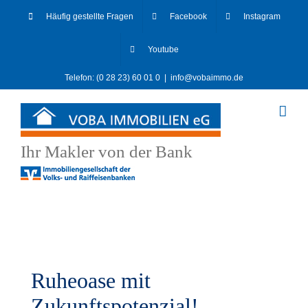
Skip
Häufig gestellte Fragen
Facebook
Instagram
to
content
Youtube
Telefon: (0 28 23) 60 01 0
|
info@vobaimmo.de
Ihr Makler von der Bank
Ruheoase mit
Zukunftspotenzial!