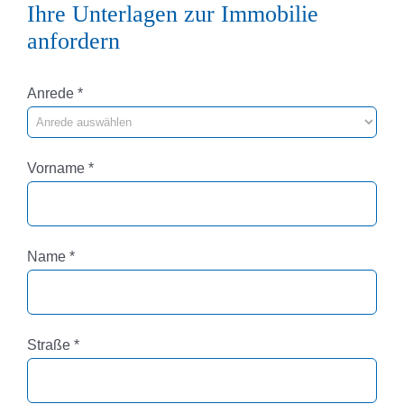
Ihre Unterlagen zur Immobilie
anfordern
Pflichtfeld
Anrede
*
Pflichtfeld
Vorname
*
Pflichtfeld
Name
*
Pflichtfeld
Straße
*