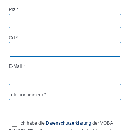
Pflichtfeld
Plz
*
Pflichtfeld
Ort
*
Pflichtfeld
E-Mail
*
Pflichtfeld
Telefonnummern
*
Ich habe die
Datenschutzerklärung
der VOBA