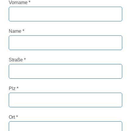
Pflichtfeld
Vorname
*
Pflichtfeld
Name
*
Pflichtfeld
Straße
*
Pflichtfeld
Plz
*
Pflichtfeld
Ort
*