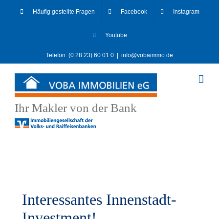
Skip
Häufig gestellte Fragen
Facebook
Instagram
to
content
Youtube
Telefon: (0 28 23) 60 01 0
|
info@vobaimmo.de
Ihr Makler von der Bank
Interessantes Innenstadt-
Investment!