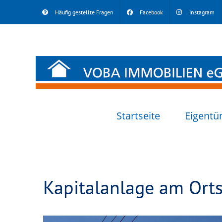
Skip
Häufig gestellte Fragen
Facebook
Instagram
to
content
Startseite
Eigentü
Kapitalanlage am Ort