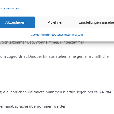
nste verwalten
Akzeptieren
Ablehnen
Einstellungen anseh
Küche, Schlafzimmer, Bad, Wohnzimmer, Kinderzimmer
Cookie-Richtlinie
Datenschutz
Impressum
e, Schlafzimmer, Bad, Wohnzimmer, Kinderzimmer
raum zugeordnet. Darüber hinaus stehen eine gemeinschaftliche
; die jährlichen Kaltmieteinnahmen hierfür liegen bei ca. 24.984,
r Terminabsprache übernommen werden.