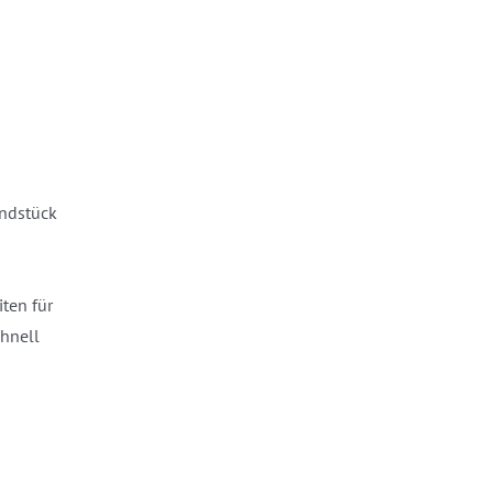
undstück
ten für
chnell