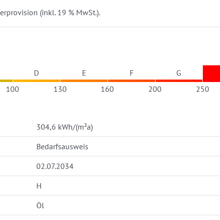
rprovision (inkl. 19 % MwSt.).
D
E
F
G
100
130
160
200
250
304,6 kWh/(m²a)
Bedarfsausweis
02.07.2034
H
Öl