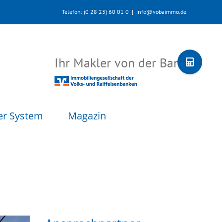
Telefon: (0 28 23) 60 01 0
|
info@vobaimmo.de
Toggle
Ihr Makler von der Bank
Sliding
Bar
Area
er System
Magazin