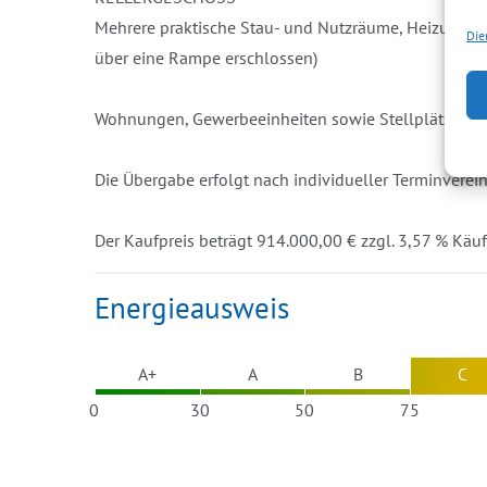
Mehrere praktische Stau- und Nutzräume, Heizung, E
Die
über eine Rampe erschlossen)
Wohnungen, Gewerbeeinheiten sowie Stellplätze sind 
Die Übergabe erfolgt nach individueller Terminverei
Der Kaufpreis beträgt 914.000,00 € zzgl. 3,57 % Käufe
Energieausweis
A+
A
B
C
0
30
50
75