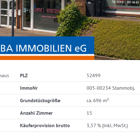
haus
PLZ
52499
ImmoNr
005-00234 Stammobj.
Grundstücksgröße
ca. 696 m²
Anzahl Zimmer
15
Käuferprovision brutto
3,57 % (inkl. MwSt.)