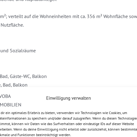
m²; verteilt auf die Wohneinheiten mit ca. 356 m² Wohnfläche sow
 Nutzfläche.
m und Sozialräume
, Bad, Gäste-WC, Balkon
, Bad, Balkon
Einwilligung verwalten
Galerie bzw. Studio, zwei Bäder, zwei Abstellräume, Balkon
dir ein optimales Erlebnis zu bieten, verwenden wir Technologien wie Cookies, um
äteinformationen zu speichern und/oder darauf zuzugreifen. Wenn du diesen Technologie
 Galerie bzw. Studio, zwei Bäder, zwei Abstellräume, Balkon
timmst, können wir Daten wie das Surfverhalten oder eindeutige IDs auf dieser Website
arbeiten. Wenn du deine Einwillligung nicht erteilst oder zurückziehst, können bestimmt
kmale und Funktionen beeinträchtigt werden.