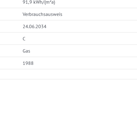
91,9 kWh/(m²a)
Verbrauchsausweis
24.06.2034
C
Gas
1988