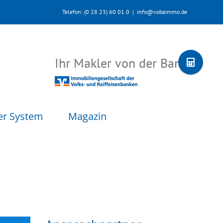
Telefon: (0 28 23) 60 01 0
|
info@vobaimmo.de
Toggle
Ihr Makler von der Bank
Sliding
Bar
Area
er System
Magazin