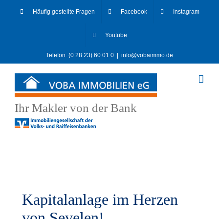
Skip
Häufig gestellte Fragen
Facebook
Instagram
to
content
Youtube
Telefon: (0 28 23) 60 01 0
|
info@vobaimmo.de
Ihr Makler von der Bank
Kapitalanlage im Herzen
von Sevelen!