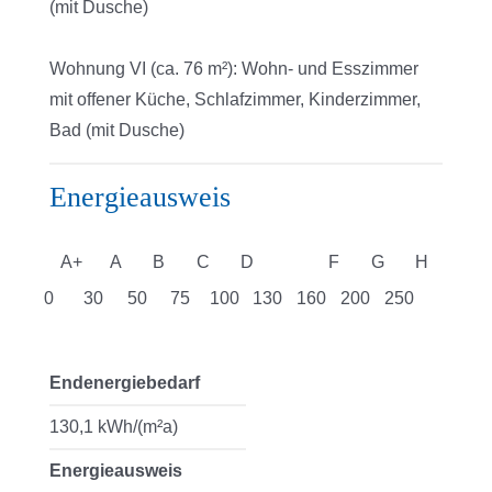
(mit Dusche)
Wohnung VI (ca. 76 m²): Wohn- und Esszimmer
mit offener Küche, Schlafzimmer, Kinderzimmer,
Bad (mit Dusche)
Energieausweis
A+
A
B
C
D
E
F
G
H
0
30
50
75
100
130
160
200
250
Endenergiebedarf
130,1 kWh/(m²a)
Energieausweis