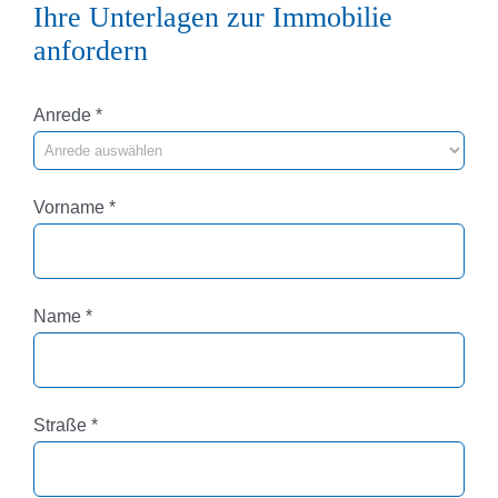
Ihre Unterlagen zur Immobilie
anfordern
Pflichtfeld
Anrede
*
Pflichtfeld
Vorname
*
Pflichtfeld
Name
*
Pflichtfeld
Straße
*