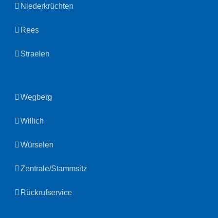
Niederkrüchten
Rees
Straelen
Wegberg
Willich
Würselen
Zentrale/Stammsitz
Rückrufservice