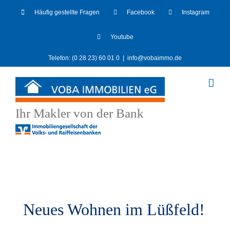
Skip
Häufig gestellte Fragen
Facebook
Instagram
to
content
Youtube
Telefon: (0 28 23) 60 01 0
|
info@vobaimmo.de
Ihr Makler von der Bank
Neues Wohnen im Lüßfeld!