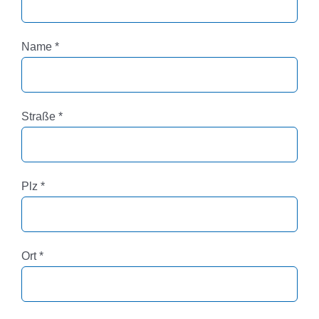
Pflichtfeld
Name
*
Pflichtfeld
Straße
*
Pflichtfeld
Plz
*
Pflichtfeld
Ort
*