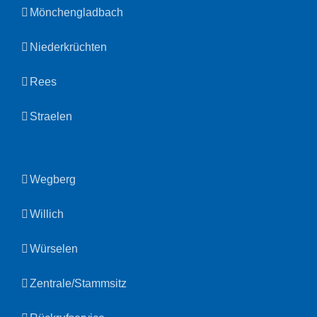
Mönchengladbach
Niederkrüchten
Rees
Straelen
Wegberg
Willich
Würselen
Zentrale/Stammsitz