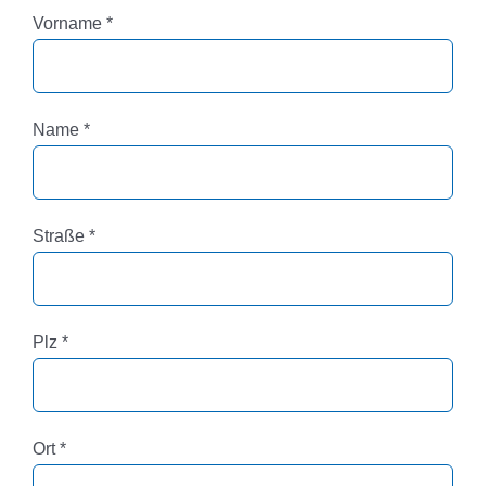
Pflichtfeld
Vorname
*
Pflichtfeld
Name
*
Pflichtfeld
Straße
*
Pflichtfeld
Plz
*
Pflichtfeld
Ort
*