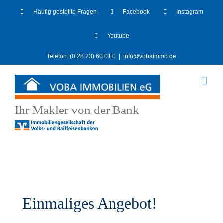
Skip
Häufig gestellte Fragen
Facebook
Instagram
to
content
Youtube
Telefon: (0 28 23) 60 01 0
|
info@vobaimmo.de
Ihr Makler von der Bank
Einmaliges Angebot!