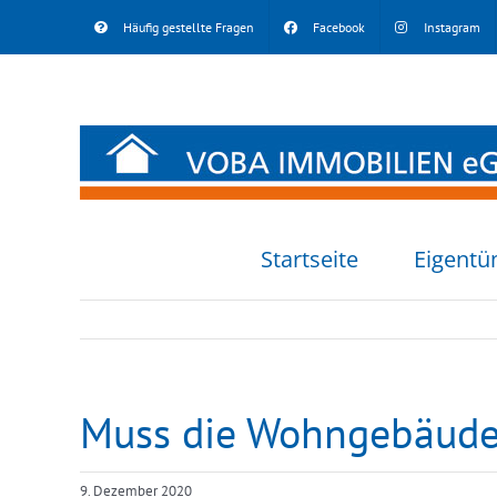
Skip
Häufig gestellte Fragen
Facebook
Instagram
to
content
Startseite
Eigentü
Muss die Wohngebäudev
9. Dezember 2020