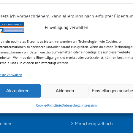
setzlich vorgeschrieben), kann allerdings nach erfolgter Eige
Einwilligung verwalten
dir ein optimales Erlebnis zu bieten, verwenden wir Technologien wie Cookies, um
äteinformationen zu speichern und/oder darauf zuzugreifen. Wenn du diesen Technologie
timmst, können wir Daten wie das Surfverhalten oder eindeutige IDs auf dieser Website
arbeiten. Wenn du deine Einwillligung nicht erteilst oder zurückziehst, können bestimmt
kmale und Funktionen beeinträchtigt werden.
TEAMS
Hückelhoven
nste verwalten
Kempen
Akzeptieren
Ablehnen
Einstellungen anseh
ch
Kevelaer
Cookie-Richtlinie
Datenschutz
Impressum
z
Meerbusch
irchen
Mönchengladbach