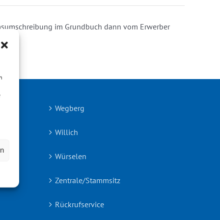
ntumsumschreibung im Grundbuch dann vom Erwerber
n
e
Wegberg
Willich
en
Würselen
Zentrale/Stammsitz
Rückrufservice