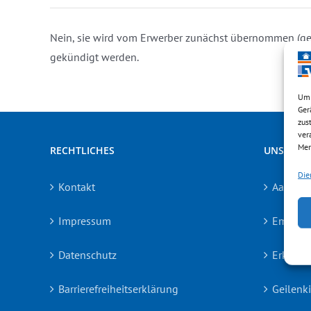
Nein, sie wird vom Erwerber zunächst übernommen (ge
gekündigt werden.
Um 
Ger
zus
ver
Mer
RECHTLICHES
UNSERE 
Die
Kontakt
Aachen
Impressum
Emmeri
Datenschutz
Erkelen
Barrierefreiheitserklärung
Geilenk