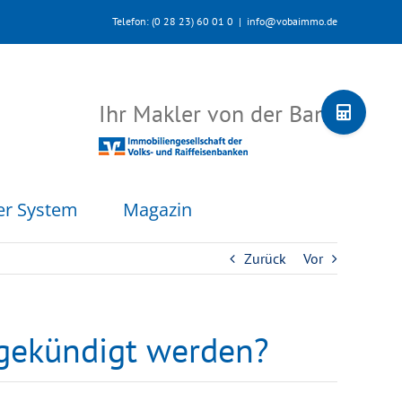
Telefon: (0 28 23) 60 01 0
|
info@vobaimmo.de
Toggle
Ihr Makler von der Bank
Sliding
Bar
Area
er System
Magazin
Zurück
Vor
gekündigt werden?