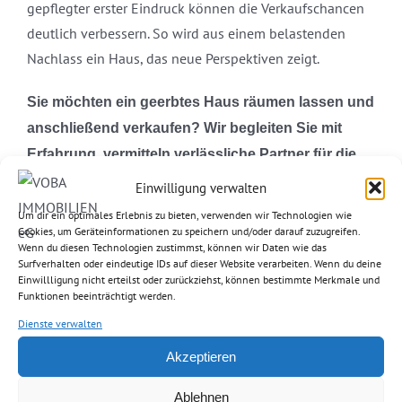
gepflegter erster Eindruck können die Verkaufschancen
deutlich verbessern. So wird aus einem belastenden
Nachlass ein Haus, das neue Perspektiven zeigt.
Sie möchten ein geerbtes Haus räumen lassen und
anschließend verkaufen? Wir begleiten Sie mit
Erfahrung, vermitteln verlässliche Partner für die
Haushaltsauflösung und kümmern uns danach um
Einwilligung verwalten
die professionelle Vermarktung.
Um dir ein optimales Erlebnis zu bieten, verwenden wir Technologien wie
Cookies, um Geräteinformationen zu speichern und/oder darauf zuzugreifen.
Wenn du diesen Technologien zustimmst, können wir Daten wie das
Hinweise:
Surfverhalten oder eindeutige IDs auf dieser Website verarbeiten. Wenn du deine
Einwillligung nicht erteilst oder zurückziehst, können bestimmte Merkmale und
In diesem Text wird aus Gründen der besseren Lesbarkeit
Funktionen beeinträchtigt werden.
das generische Maskulinum verwendet. Weibliche und
Dienste verwalten
anderweitige Geschlechteridentitäten werden dabei
Akzeptieren
ausdrücklich mitgemeint, soweit es für die Aussage
erforderlich ist.
Ablehnen