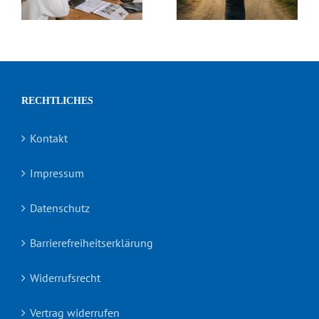
r
eigenen
in
Zuhause
Deutschland?
RECHTLICHES
Kontakt
Impressum
Datenschutz
Barrierefreiheitserklärung
Widerrufsrecht
Vertrag widerrufen