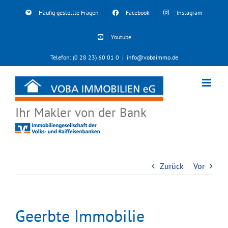
Skip
Häufig gestellte Fragen
Facebook
Instagram
to
content
Youtube
Telefon: (0 28 23) 60 01 0
|
info@vobaimmo.de
Ihr Makler von der Bank
Zurück
Vor
Geerbte Immobilie