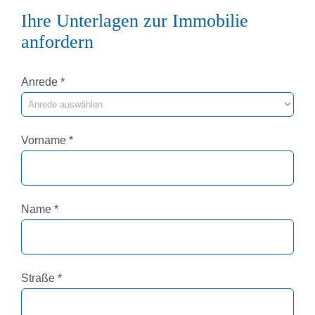
Ihre Unterlagen zur Immobilie
anfordern
Pflichtfeld
Anrede
*
Pflichtfeld
Vorname
*
Pflichtfeld
Name
*
Pflichtfeld
Straße
*