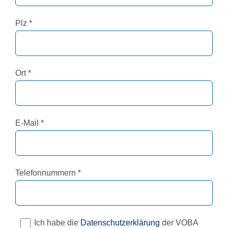
Pflichtfeld
Plz
*
Pflichtfeld
Ort
*
Pflichtfeld
E-Mail
*
Pflichtfeld
Telefonnummern
*
Ich habe die
Datenschutzerklärung
der VOBA