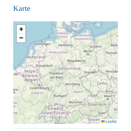
Karte
+
−
Leaflet