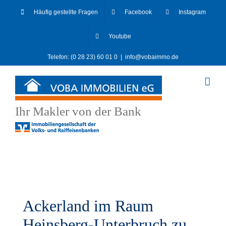
Skip
Häufig gestellte Fragen
Facebook
Instagram
to
content
Youtube
Telefon: (0 28 23) 60 01 0
|
info@vobaimmo.de
Ihr Makler von der Bank
Ackerland im Raum
Heinsberg-Unterbruch zu