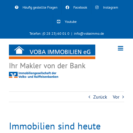
Skip
Häufig gestellte Fragen
Facebook
Instagram
to
content
Youtube
Telefon: (0 28 23) 60 01 0
|
info@vobaimmo.de
Ihr Makler von der Bank
Zurück
Vor
Immobilien sind heute