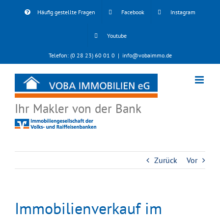
Skip
Häufig gestellte Fragen
Facebook
Instagram
to
content
Youtube
Telefon: (0 28 23) 60 01 0
|
info@vobaimmo.de
Ihr Makler von der Bank
Zurück
Vor
Immobilienverkauf im