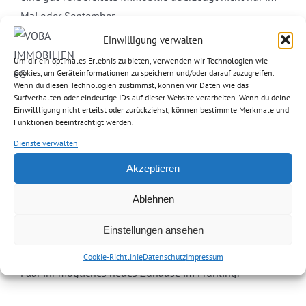
Mai oder September.
Einwilligung verwalten
Sie fragen sich, wann Sie Ihre Immobilie am besten
Um dir ein optimales Erlebnis zu bieten, verwenden wir Technologien wie
verkaufen sollten? Wir analysieren den Markt, Ihre
Cookies, um Geräteinformationen zu speichern und/oder darauf zuzugreifen.
Wenn du diesen Technologien zustimmst, können wir Daten wie das
Lage und Ihre Immobilie ganz individuell. Lassen
Surfverhalten oder eindeutige IDs auf dieser Website verarbeiten. Wenn du deine
Sie uns gemeinsam den idealen Verkaufszeitpunkt
Einwillligung nicht erteilst oder zurückziehst, können bestimmte Merkmale und
Funktionen beeinträchtigt werden.
für Ihr Objekt finden – sprechen Sie uns einfach an.
Dienste verwalten
Dieser Beitrag stellt keine Steuer-
Rechtlicher Hinweis:
Akzeptieren
oder Rechtsberatung im Einzelfall dar. Bitte lassen Sie
Ablehnen
die Sachverhalte in Ihrem konkreten Einzelfall von
einem Rechtsanwalt und/oder Steuerberater klären.
Einstellungen ansehen
Cookie-Richtlinie
Datenschutz
Impressum