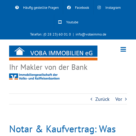
Skip
Häufig gestellte Fragen
Facebook
Instagram
to
content
Youtube
Telefon: (0 28 23) 60 01 0
|
info@vobaimmo.de
Ihr Makler von der Bank
Zurück
Vor
Notar & Kaufvertrag: Was