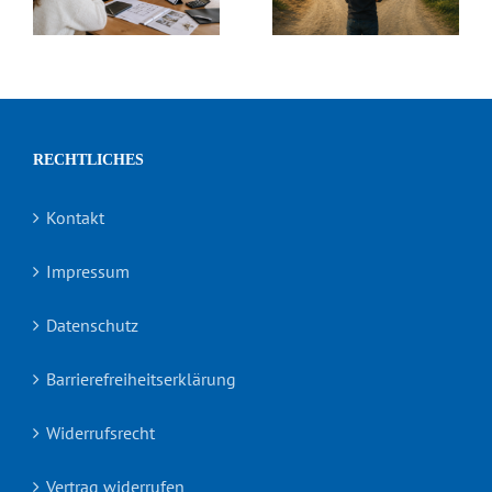
r
eigenen
in
Zuhause
Deutschland?
RECHTLICHES
Kontakt
Impressum
Datenschutz
Barrierefreiheitserklärung
Widerrufsrecht
Vertrag widerrufen