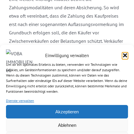
Zahlungsmodalitäten und deren Absicherung. So wird
etwa oft vereinbart, dass die Zahlung des Kaufpreises
erst nach einer sogenannten Auflassungsvormerkung im
Grundbuch erfolgen soll, die den Käufer vor
Zwischenverkäufen oder Belastungen schützt. Verkäufer
sollten außerdem festhalten, zu welchem konkreten
Einwilligung verwalten
Zeitpunkt die Schlüsselübergabe erfolgt und welche
Um dir ein optimales Erlebnis zu bieten, verwenden wir Technologien wie
Voraussetzungen hierfür gelten – etwa die vorherige
Cookies, um Geräteinformationen zu speichern und/oder darauf zuzugreifen.
vollständige Bezahlung des Kaufpreises.
Wenn du diesen Technologien zustimmst, können wir Daten wie das
Surfverhalten oder eindeutige IDs auf dieser Website verarbeiten. Wenn du deine
Einwillligung nicht erteilst oder zurückziehst, können bestimmte Merkmale und
Sie sind sich unsicher beim Immobilienverkauf und
Funktionen beeinträchtigt werden.
wollen sicher sein, dass alles rechtlich passt? Wir
Dienste verwalten
begleiten Ihren Immobilienverkauf vom Anfang,
Akzeptieren
über den Notartermin, bis Sie zur Übergabe der
Immobilie und darüber hinaus. Kontaktieren Sie
Ablehnen
uns – so verkaufen Sie mit gutem Gefühl.