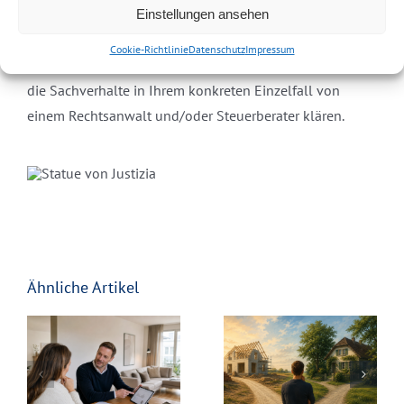
Einstellungen ansehen
Dieser Beitrag stellt keine Steuer-
Rechtlicher Hinweis:
Cookie-Richtlinie
Datenschutz
Impressum
oder Rechtsberatung im Einzelfall dar. Bitte lassen Sie
die Sachverhalte in Ihrem konkreten Einzelfall von
einem Rechtsanwalt und/oder Steuerberater klären.
Ähnliche Artikel
Bauen oder
Ruhestand im
kaufen? So
Ausland:
akler
finden Sie den
Welche
e
passenden
Zukunft hat
Weg zum
die Immobilie