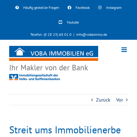
Skip
Häufig gestellte Fragen
Facebook
Instagram
to
content
Youtube
Telefon: (0 28 23) 60 01 0
|
info@vobaimmo.de
Ihr Makler von der Bank
Zurück
Vor
Streit ums Immobilienerbe