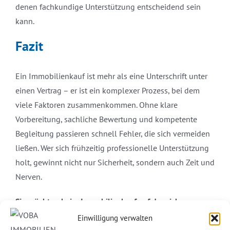
denen fachkundige Unterstützung entscheidend sein
kann.
Fazit
Ein Immobilienkauf ist mehr als eine Unterschrift unter
einen Vertrag – er ist ein komplexer Prozess, bei dem
viele Faktoren zusammenkommen. Ohne klare
Vorbereitung, sachliche Bewertung und kompetente
Begleitung passieren schnell Fehler, die sich vermeiden
ließen. Wer sich frühzeitig professionelle Unterstützung
holt, gewinnt nicht nur Sicherheit, sondern auch Zeit und
Nerven.
Sie möchten beim Immobilienkauf auf der sicheren
Seite sein? Dann lassen Sie sich von uns beraten –
Einwilligung verwalten
kompetent an Ihrer Seite. Vereinbaren Sie noch heute