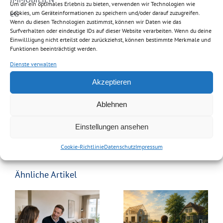
Um dir ein optimales Erlebnis zu bieten, verwenden wir Technologien wie
Cookies, um Geräteinformationen zu speichern und/oder darauf zuzugreifen.
einen Termin für Ihre persönliche Käuferberatung.
Wenn du diesen Technologien zustimmst, können wir Daten wie das
Surfverhalten oder eindeutige IDs auf dieser Website verarbeiten. Wenn du deine
Rechtlicher Hinweis:
Dieser Beitrag stellt keine Steuer-
Einwillligung nicht erteilst oder zurückziehst, können bestimmte Merkmale und
Funktionen beeinträchtigt werden.
oder Rechtsberatung im Einzelfall dar. Bitte lassen Sie
Dienste verwalten
die Sachverhalte in Ihrem konkreten Einzelfall von
einem Rechtsanwalt und/oder Steuerberater klären.
Akzeptieren
Ablehnen
Einstellungen ansehen
Cookie-Richtlinie
Datenschutz
Impressum
Ähnliche Artikel
Bauen oder
Ruhestand im
kaufen? So
Ausland:
akler
finden Sie den
Welche