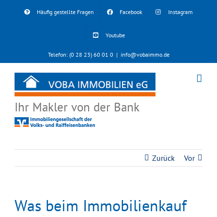
Skip
Häufig gestellte Fragen
Facebook
Instagram
to
content
Youtube
Telefon: (0 28 23) 60 01 0
|
info@vobaimmo.de
Ihr Makler von der Bank
Zurück
Vor
Was beim Immobilienkauf