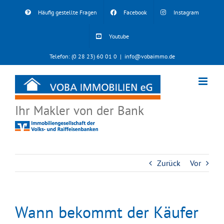
Skip
Häufig gestellte Fragen
Facebook
Instagram
to
content
Youtube
Telefon: (0 28 23) 60 01 0
|
info@vobaimmo.de
Ihr Makler von der Bank
Zurück
Vor
Wann bekommt der Käufer