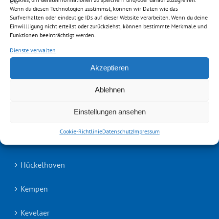
Emmerich
Wenn du diesen Technologien zustimmst, können wir Daten wie das
Surfverhalten oder eindeutige IDs auf dieser Website verarbeiten. Wenn du deine
Erkelenz
Einwillligung nicht erteilst oder zurückziehst, können bestimmte Merkmale und
Funktionen beeinträchtigt werden.
Geilenkirchen
Dienste verwalten
Akzeptieren
Geldern
Ablehnen
Goch
Einstellungen ansehen
Heinsberg
Cookie-Richtlinie
Datenschutz
Impressum
Hückelhoven
Kempen
Kevelaer