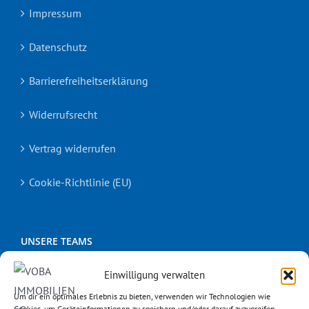
Impressum
Datenschutz
Barrierefreiheitserklärung
Widerrufsrecht
Vertrag widerrufen
Cookie-Richtlinie (EU)
UNSERE TEAMS
Einwilligung verwalten
Aachen
Um dir ein optimales Erlebnis zu bieten, verwenden wir Technologien wie
Cookies, um Geräteinformationen zu speichern und/oder darauf zuzugreifen.