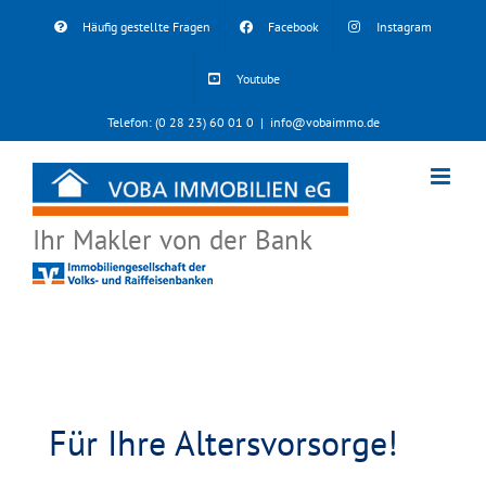
Skip
Häufig gestellte Fragen
Facebook
Instagram
to
content
Youtube
Telefon: (0 28 23) 60 01 0
|
info@vobaimmo.de
Ihr Makler von der Bank
Für Ihre Altersvorsorge!