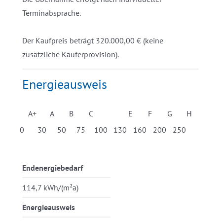
Terminabsprache.
Der Kaufpreis beträgt 320.000,00 € (keine
zusätzliche Käuferprovision).
Energieausweis
A+
A
B
C
D
E
F
G
H
0
30
50
75
100
130
160
200
250
Endenergiebedarf
114,7 kWh/(m²a)
Energieausweis