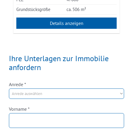
Grundstücksgröße
ca. 506 m²
Details anzeigen
Ihre Unterlagen zur Immobilie
anfordern
Pflichtfeld
Anrede
*
Pflichtfeld
Vorname
*