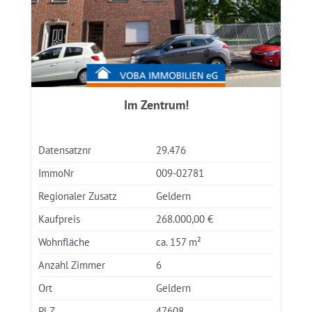
Im Zentrum!
Datensatznr
29.476
ImmoNr
009-02781
Regionaler Zusatz
Geldern
Kaufpreis
268.000,00 €
Wohnfläche
ca. 157 m²
Anzahl Zimmer
6
Ort
Geldern
PLZ
47608