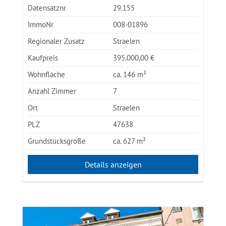
Datensatznr
29.155
ImmoNr
008-01896
Regionaler Zusatz
Straelen
Kaufpreis
395.000,00 €
Wohnfläche
ca. 146 m²
Anzahl Zimmer
7
Ort
Straelen
PLZ
47638
Grundstücksgröße
ca. 627 m²
Details anzeigen