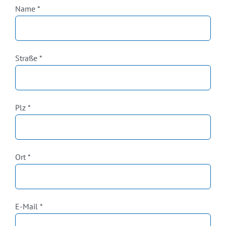
Pflichtfeld
Name
*
Pflichtfeld
Straße
*
Pflichtfeld
Plz
*
Pflichtfeld
Ort
*
Pflichtfeld
E-Mail
*