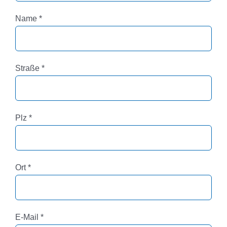
Pflichtfeld
Name
*
Pflichtfeld
Straße
*
Pflichtfeld
Plz
*
Pflichtfeld
Ort
*
Pflichtfeld
E-Mail
*