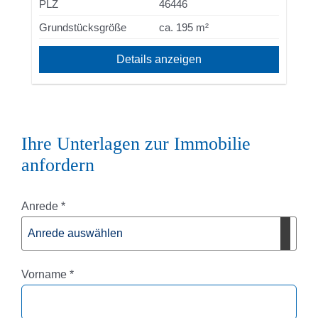
PLZ
46446
Grundstücksgröße
ca. 195 m²
Details anzeigen
Ihre Unterlagen zur Immobilie
anfordern
Pflichtfeld
Anrede
*
Pflichtfeld
Vorname
*