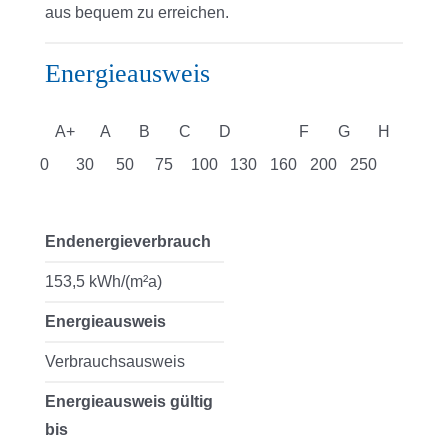
aus bequem zu erreichen.
Energieausweis
A+
A
B
C
D
E
F
G
H
0
30
50
75
100
130
160
200
250
Endenergieverbrauch
153,5 kWh/(m²a)
Energieausweis
Verbrauchsausweis
Energieausweis gültig
bis