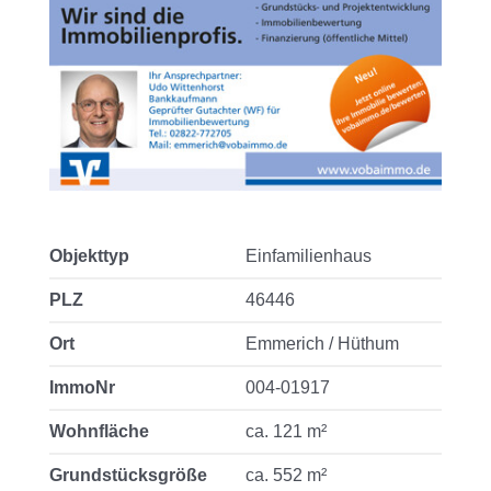
Objekttyp
Einfamilienhaus
PLZ
46446
Ort
Emmerich / Hüthum
ImmoNr
004-01917
Wohnfläche
ca. 121 m²
Grundstücksgröße
ca. 552 m²