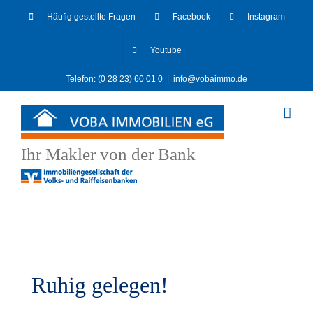
Skip
Häufig gestellte Fragen
Facebook
Instagram
to
content
Youtube
Telefon: (0 28 23) 60 01 0
|
info@vobaimmo.de
Ihr Makler von der Bank
Ruhig gelegen!