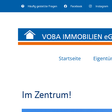
Skip
Häufig gestellte Fragen
Facebook
Instagram
to
content
Startseite
Eigentü
Im Zentrum!