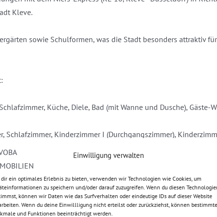
adt Kleve.
ergärten sowie Schulformen, was die Stadt besonders attraktiv für
:
Schlafzimmer, Küche, Diele, Bad (mit Wanne und Dusche), Gäste-
, Schlafzimmer, Kinderzimmer I (Durchgangszimmer), Kinderzimme
Einwilligung verwalten
 und verfügt über ein weiteres Bad.
dir ein optimales Erlebnis zu bieten, verwenden wir Technologien wie Cookies, um
äteinformationen zu speichern und/oder darauf zuzugreifen. Wenn du diesen Technologie
timmst, können wir Daten wie das Surfverhalten oder eindeutige IDs auf dieser Website
en sich im Kellergeschoss sowie in dem an die Wohneinheit I
arbeiten. Wenn du deine Einwillligung nicht erteilst oder zurückziehst, können bestimmt
kmale und Funktionen beeinträchtigt werden.