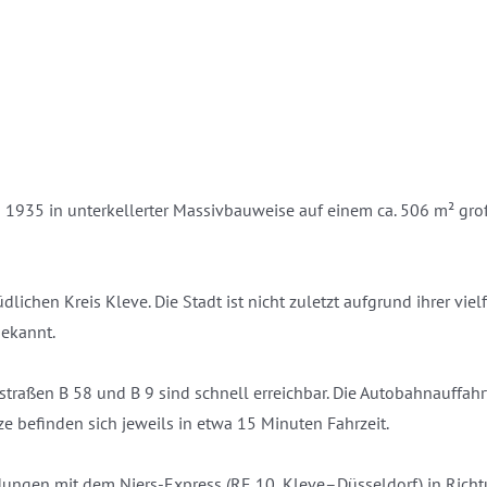
 1935 in unterkellerter Massivbauweise auf einem ca. 506 m² gr
ichen Kreis Kleve. Die Stadt ist nicht zuletzt aufgrund ihrer viel
bekannt.
traßen B 58 und B 9 sind schnell erreichbar. Die Autobahnauffahr
e befinden sich jeweils in etwa 15 Minuten Fahrzeit.
ngen mit dem Niers-Express (RE 10, Kleve–Düsseldorf) in Richt