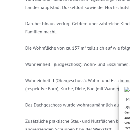
Landeshauptstadt Düsseldorf sowie der Hochschulst
Darüber hinaus verfügt Geldern über zahlreiche Kind
Familien macht.
Die Wohnfläche von ca. 157 m² teilt sich auf wie folgt
Wohneinheit I (Erdgeschoss): Wohn- und Esszimmer, 
Wohneinheit II (Obergeschoss): Wohn- und Esszimmer
(respektive Büro), Küche, Diele, Bad (mit Wanne)
Das Dachgeschoss wurde wohnraumähnlich ausgebaut
Um 
Ger
zus
Zusätzliche praktische Stau- und Nutzflächen befind
ver
Mer
angrenzenden Schuppen bzw. der Werkstatt.