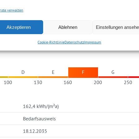
nste verwalten
prache.
Akzeptieren
Ablehnen
Einstellungen anseh
rprovision (inkl. 19 % MwSt.).
Cookie-Richtlinie
Datenschutz
Impressum
D
E
F
G
100
130
160
200
250
162,4 kWh/(m²a)
Bedarfsausweis
18.12.2035