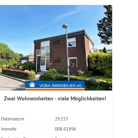
Zwei Wohneinheiten - viele Möglichkeiten!
Datensatznr
29.155
Datens
ImmoNr
008-01896
ImmoN