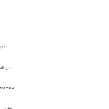
oßen
fältigen
ten zur A
ung der