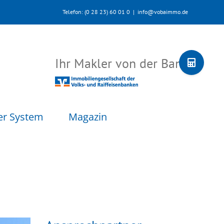
Telefon: (0 28 23) 60 01 0
|
info@vobaimmo.de
Toggle
Ihr Makler von der Bank
Sliding
Bar
Area
er System
Magazin